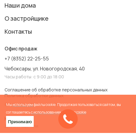
Наши дома
О застройщике
Контакты
Офис продаж
+7 (8352) 22-25-55
Чебоксары, ул. Новогородская, 40
Часы работы: с 9:00 до 18:00
Соглашение об обработке персональных данных
Политика обработки данных
© АО «СЗ «ИСКО-Ч». 2026
Мы
используем
файлы cookie. Продолжая пользоваться сайтом, вы
соглашаетесь
с использованием файлов cookie
Карта сайта
Принимаю
Дизайн сделали