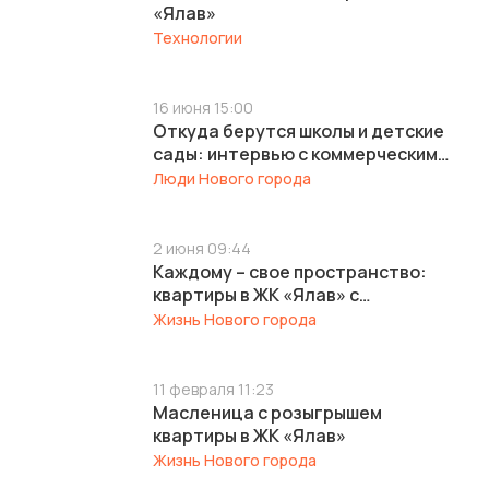
«Ялав»
Технологии
16 июня 15:00
Откуда берутся школы и детские
сады: интервью с коммерческим
директором ИСКО-Ч Сергеем
Люди Нового города
Мельниковым
2 июня 09:44
Каждому – свое пространство:
квартиры в ЖК «Ялав» с
кабинетом, детской гостиной и
Жизнь Нового города
мастер-спальней
11 февраля 11:23
Масленица с розыгрышем
квартиры в ЖК «Ялав»
Жизнь Нового города