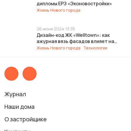
дипломы ЕРЗ «Эконовостройки»
Жизнь Нового города
26 июня 2024 13:35
Дизайн-код ЖК «Welltown»: как
ажурная вязь фасадов влияет на
безопасность микрорайона
Жизнь Нового города
Технологии
Журнал
Наши дома
О застройщике