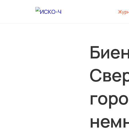
Жур
Биен
Свер
горо
нем