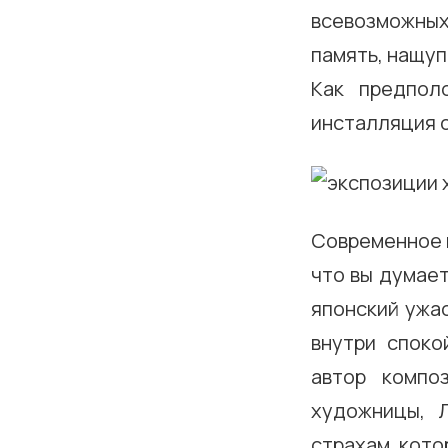
всевозможных
память, нащуп
Как предпол
инсталляция с
Современное и
что вы думает
японский ужас
внутри споко
автор компо
художницы, 
страхам, кото