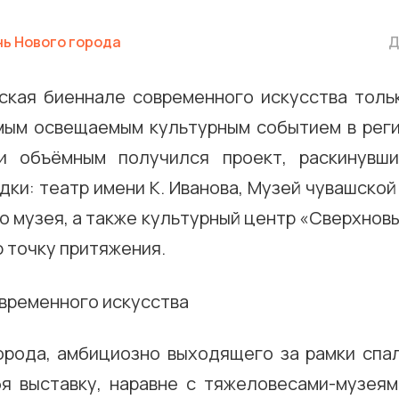
ь Нового города
Д
ская биеннале современного искусства тольк
мым освещаемым культурным событием в реги
и объёмным получился проект, раскинувши
ки: театр имени К. Иванова, Музей чувашской
о музея, а также культурный центр «Сверхнов
 точку притяжения.
орода, амбициозно выходящего за рамки спал
бя выставку, наравне с тяжеловесами-музеям