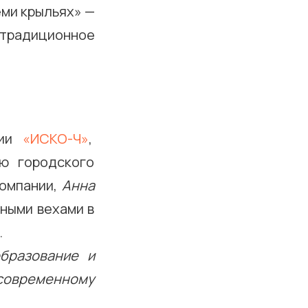
еми крыльях» —
 традиционное
нии
«ИСКО-Ч»
,
ю городского
компании,
Анна
жными вехами в
.
бразование и
современному