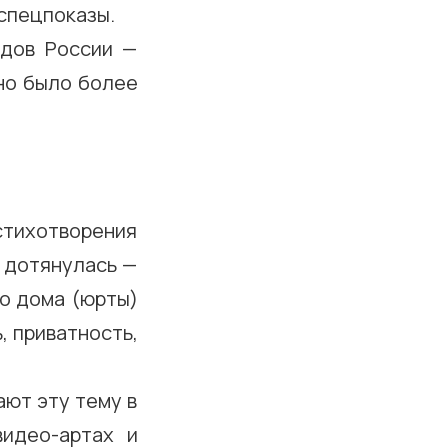
оспецпоказы.
одов России —
ано было более
стихотворения
, дотянулась —
го дома (юрты)
, приватность,
ают эту тему в
видео-артах и