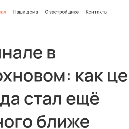
нал
Наши дома
О застройщике
Контакты
нале в
хновом: как ц
да стал ещё
ного ближе