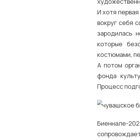
художественну
И хотя первая
вокруг себя 
зародилась н
которые без
костюмами, п
А потом орга
фонда культу
Процесс подго
Биеннале-202
сопровождает