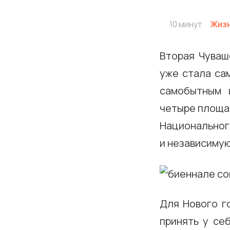
10 минут
Жизн
Вторая Чуваш
уже стала са
самобытным 
четыре площад
Национальног
и независимую
Для Нового г
принять у се