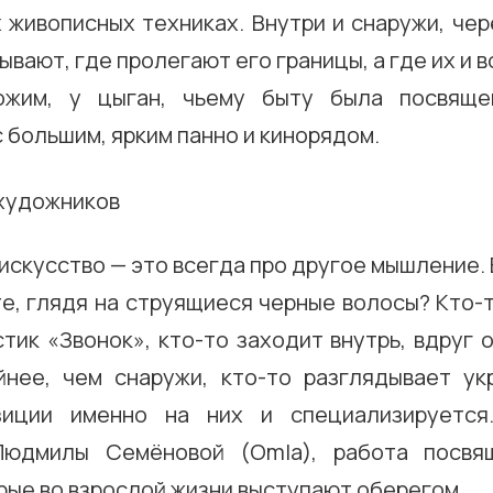
 живописных техниках. Внутри и снаружи, чер
ывают, где пролегают его границы, а где их и в
ожим, у цыган, чьему быту была посвяще
 большим, ярким панно и кинорядом.
скусство — это всегда про другое мышление. 
е, глядя на струящиеся черные волосы? Кто-
тик «Звонок», кто-то заходит внутрь, вдруг 
йнее, чем снаружи, кто-то разглядывает ук
зиции именно на них и специализируется
Людмилы Семёновой (Omla), работа посвя
рые во взрослой жизни выступают оберегом.