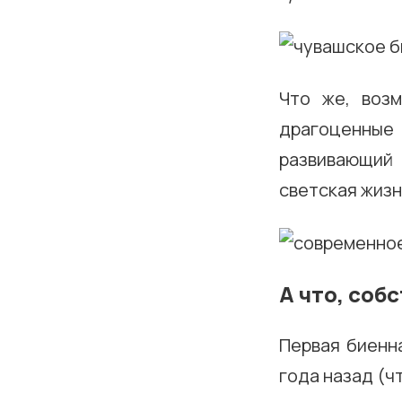
Что же, воз
драгоценные
развивающий 
светская жизн
А что, соб
Первая биенн
года назад (ч