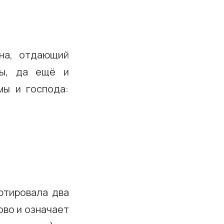
на, отдающий
ры, да ещё и
мы и господа:
ютировала два
ово и означает