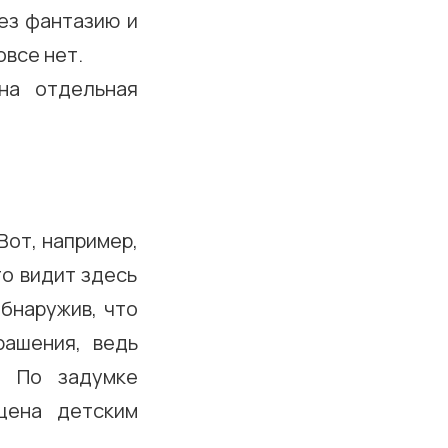
ез фантазию и
овсе нет.
на отдельная
Вот, например,
то видит здесь
обнаружив, что
рашения, ведь
. По задумке
щена детским