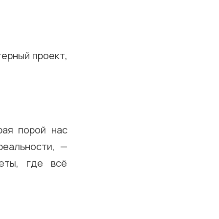
терный проект,
рая порой нас
реальности, —
еты, где всё