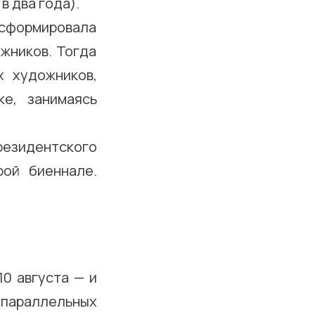
в два года).
а сформировала
жников. Тогда
х художников,
е, занимаясь
резидентского
рой биеннале.
0 августа — и
 параллельных