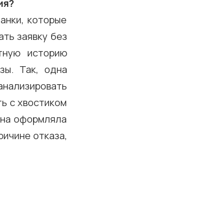
ия?
анки, которые
ать заявку без
тную историю
зы. Так, одна
анализировать
ть с хвостиком
она оформляла
ричине отказа,