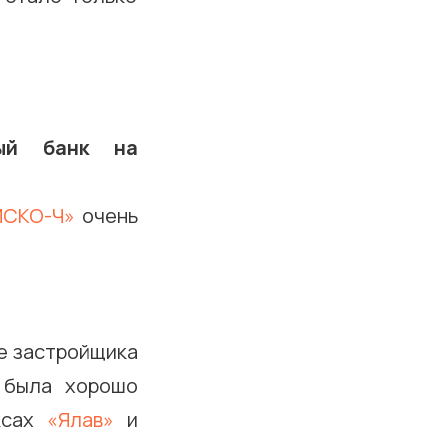
ный банк на
ИСКО-Ч»
очень
се застройщика
, была хорошо
ексах
«Ялав»
и