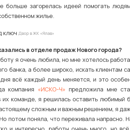
е больше загорелась идеей помогать людя
собственном жилье.
Двор в ЖК
«Ялав»
оказались в отделе продаж Нового города?
оту я очень любила, но мне хотелось работа
го банка, а более широко, искать клиентам 
одня всё каждый день меняется, и это особен
гда компания
«ИСКО-Ч»
предложила мне ста
 их команде, я решилась оставить любимый б
настоящему сложным и важным решением, я даж
Но потом поняла, что переживала напрасно. 
гко и интересно, работы очень много, но всё