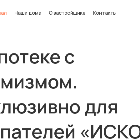
нал
Наши дома
О застройщике
Контакты
потеке с
имизмом.
люзивно для
упателей «ИСК