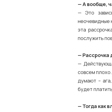
— А вообще, 
— Это завис
неочевидные н
эта рассрочк
послужить по
— Рассрочка 
— Действующа
совсем плохо.
думают – ага,
будет платит
— Тогда как 