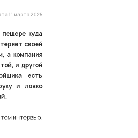
та 11 марта 2025
в пещере куда
 теряет своей
и, а компания
той, и другой
ойщика есть
руку и ловко
й.
 этом интервью.