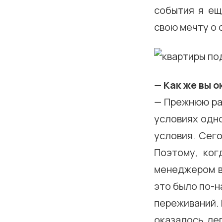
события я ещ
свою мечту о 
— Как же вы 
— Прежнюю раб
условиях одно
условия. Сег
Поэтому, ко
менеджером в
это было по-
переживаний. 
оказалось ле