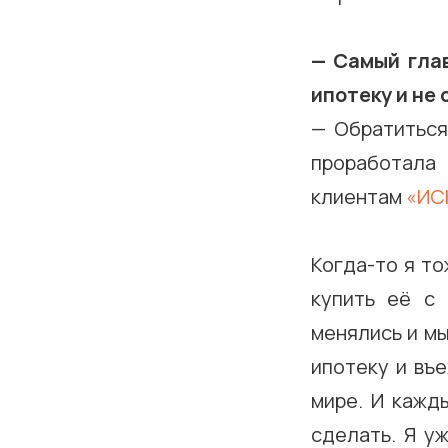
— Самый глав
ипотеку и не 
— Обратиться
проработала
клиентам
«ИС
Когда-то я то
купить её с
менялись и мы
ипотеку и въ
мире. И кажд
сделать. Я у