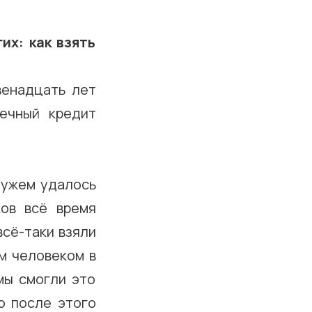
их: как взять
венадцать лет
ечный кредит
 мужем удалось
ов всё время
всё-таки взяли
м человеком в
мы смогли это
о после этого