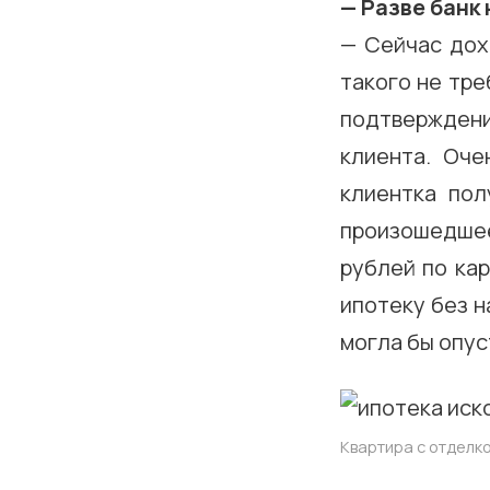
— Разве банк
— Сейчас дох
такого не тре
подтвержден
клиента. Оче
клиентка пол
произошедшее,
рублей по ка
ипотеку без н
могла бы опус
Квартира с отделко