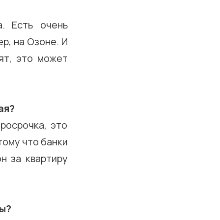
. Есть очень
р, на Озоне. И
ят, это может
ая?
росрочка, это
тому что банки
он за квартиру
ты?