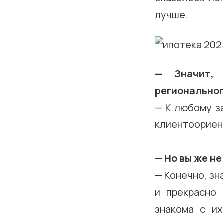
лучше.
— Значит, 
региональног
— К любому з
клиентоориент
— Но вы же не
— Конечно, зн
и прекрасно 
знакома с и