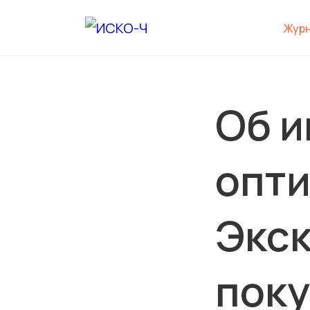
Жур
Об и
опт
Экск
пок