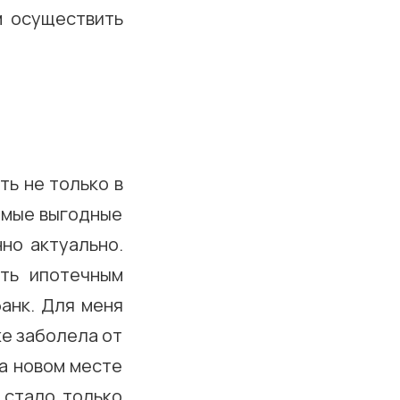
м осуществить
ть не только в
самые выгодные
но актуально.
ть ипотечным
анк. Для меня
е заболела от
На новом месте
 стало только