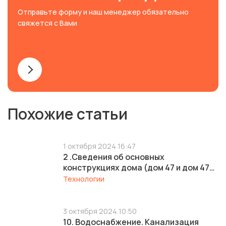
Отправьте форму и наш менеджер обязательно
свяжется с Вами
Похожие статьи
1 октября 2024 16:47
2 .Сведения об основных
конструкциях дома (дом 47 и дом 47
корпус 2)
Технологии
3 октября 2024 10:50
10. Водоснабжение. Канализация