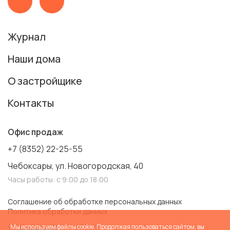
Журнал
Наши дома
О застройщике
Контакты
Офис продаж
+7 (8352) 22-25-55
Чебоксары, ул. Новогородская, 40
Часы работы: с 9:00 до 18:00
Соглашение об обработке персональных данных
Политика обработки данных
© АО «СЗ «ИСКО-Ч». 2026
Мы
используем
файлы cookie. Продолжая пользоваться сайтом, вы