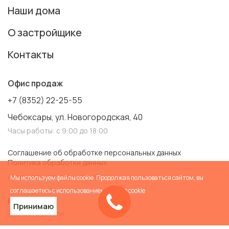
Наши дома
О застройщике
Контакты
Офис продаж
+7 (8352) 22-25-55
Чебоксары, ул. Новогородская, 40
Часы работы: с 9:00 до 18:00
Соглашение об обработке персональных данных
Политика обработки данных
© АО «СЗ «ИСКО-Ч». 2026
Мы
используем
файлы cookie. Продолжая пользоваться сайтом, вы
соглашаетесь
с использованием файлов cookie
Карта сайта
Принимаю
Дизайн сделали