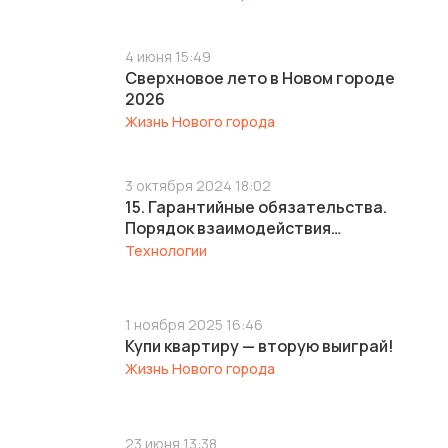
4 июня 15:49
Сверхновое лето в Новом городе
2026
Жизнь Нового города
3 октября 2024 18:02
15. Гарантийные обязательства.
Порядок взаимодействия
застройщика и собственника в
Технологии
рамках действия гарантийного
ремонта объекта капитального
строительства (дом 47 и дом 47
1 ноября 2025 16:46
корпус 2)
Купи квартиру — вторую выиграй!
Жизнь Нового города
23 июня 13:38