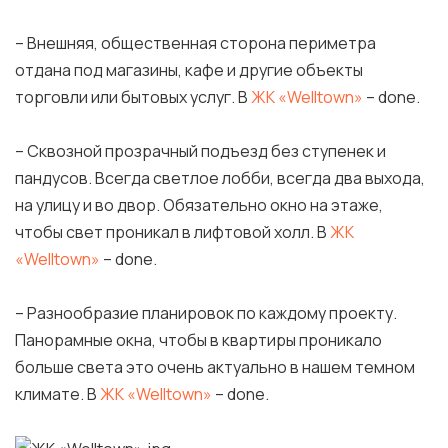
– Внешняя, общественная сторона периметра
отдана под магазины, кафе и другие объекты
торговли или бытовых услуг. В
ЖК «Welltown»
– done.
– Сквозной прозрачный подъезд без ступенек и
пандусов. Всегда светлое лобби, всегда два выхода,
на улицу и во двор. Обязательно окно на этаже,
чтобы свет проникал в лифтовой холл. В
ЖК
«Welltown»
– done.
– Разнообразие планировок по каждому проекту.
Панорамные окна, чтобы в квартиры проникало
больше света это очень актуально в нашем темном
климате. В
ЖК «Welltown»
– done.