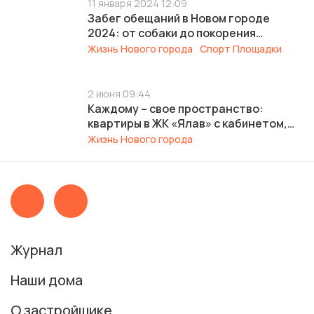
11 января 2024 12:09
Забег обещаний в Новом городе
2024: от собаки до покорения
Эльбруса
Жизнь Нового города
Спорт Площадки
2 июня 09:44
Каждому – свое пространство:
квартиры в ЖК «Ялав» с кабинетом,
детской гостиной и мастер-спальней
Жизнь Нового города
Журнал
Наши дома
О застройщике