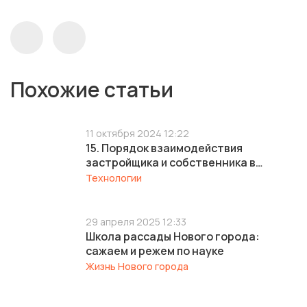
Похожие статьи
11 октября 2024 12:22
15. Порядок взаимодействия
застройщика и собственника в
рамках действия гарантийного
Технологии
ремонта объекта капитального
строительства (дом 47 корпус 1 и дом
47 корпус 3)
29 апреля 2025 12:33
Школа рассады Нового города:
сажаем и режем по науке
Жизнь Нового города