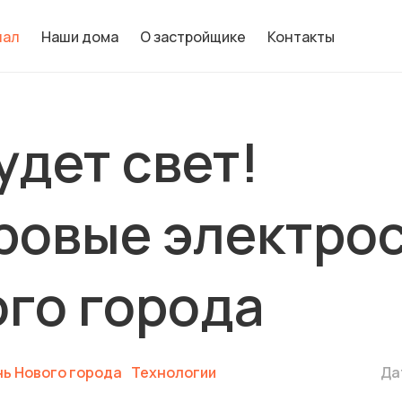
нал
Наши дома
О застройщике
Контакты
удет свет!
ровые электро
го города
ь Нового города
Технологии
Да