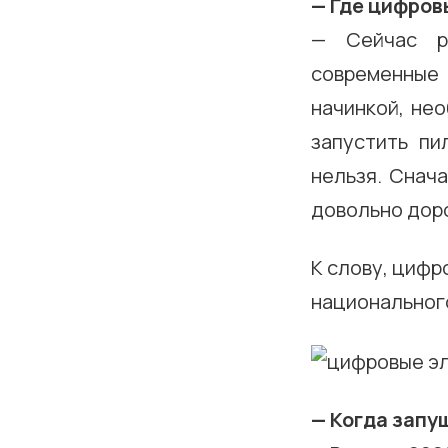
— Где цифров
— Сейчас р
современные
начинкой, не
запустить пи
нельзя. Снач
довольно доро
К слову, цифр
национальног
— Когда запу