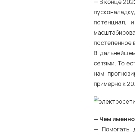
— В конце 202
пусконаладк
потенциал, 
масштабирова
постепенное в
В дальнейшем
сетями. То ес
нам прогнози
примерно к 20
— Чем именно
— Помогать д