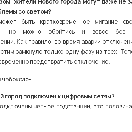
зом, жители Нового города могут даже не з
облемы со светом?
ожет быть кратковременное мигание св
ия, но можно обойтись и вовсе без 
ении. Как правило, во время аварии отключен
устим замкнуло только одну фазу из трех. Те
овременно предотвратить отключение.
ый город подключен к цифровым сетям?
Подключены четыре подстанции, это половина