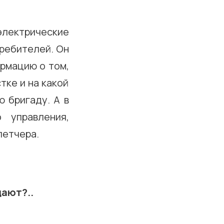
электрические
требителей. Он
ормацию о том,
тке и на какой
 бригаду. А в
 управления,
петчера.
ают?..