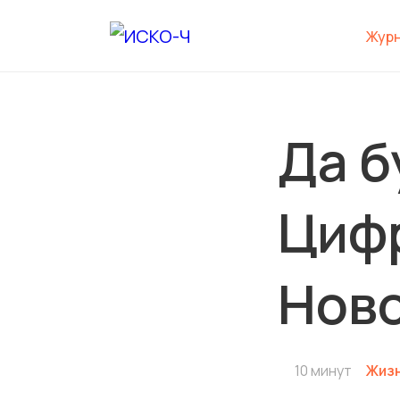
Жур
Да б
Циф
Ново
10 минут
Жизн