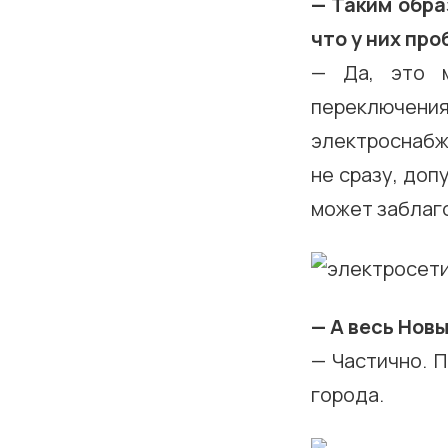
— Таким обра
что у них пр
— Да, это м
переключен
электроснабж
не сразу, доп
может заблаг
— А весь Нов
— Частично. 
города.