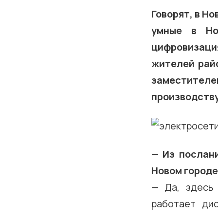
Говорят, в Но
умные в Но
цифровизация
жителей райо
заместител
производств
— Из послан
Новом городе
— Да, здесь
работает ди