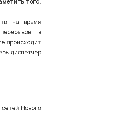
аметить того,
ета на время
перерывов в
ие происходит
перь диспетчер
 сетей Нового