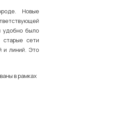
роде. Новые
тветствующей
м удобно было
а старые сети
 и линий. Это
ваны в рамках