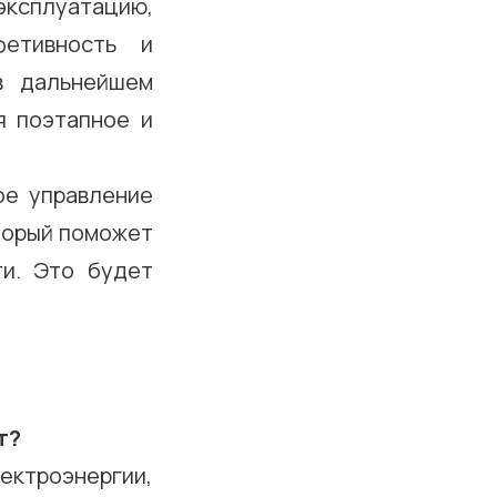
 эксплуатацию,
фетивность и
в дальнейшем
я поэтапное и
ое управление
оторый поможет
ти. Это будет
т?
ектроэнергии,