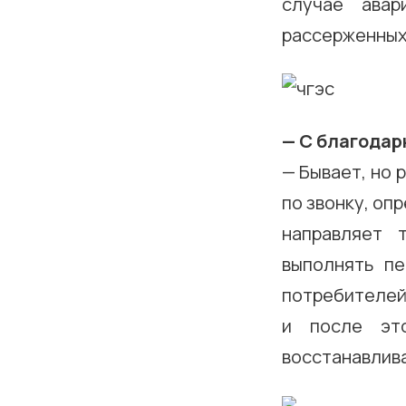
случае авар
рассерженных,
— С благодар
— Бывает, но 
по звонку, оп
направляет 
выполнять пе
потребителей
и после это
восстанавлив