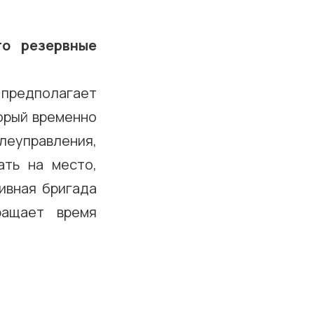
то резервные
я предполагает
торый временно
елеуправления,
ать на место,
ивная бригада
ращает время