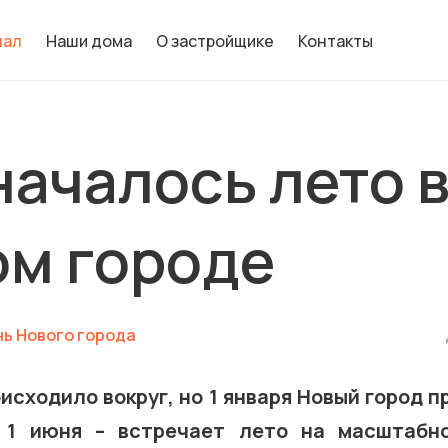
нал
Наши дома
О застройщике
Контакты
началось лето 
м городе
ь Нового города
оисходило вокруг, но 1 января Новый город 
 1 июня – встречает лето на масштабн