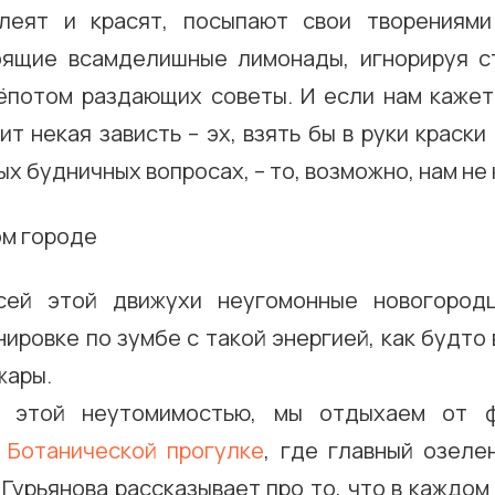
клеят и красят, посыпают свои творениями
оящие всамделишные лимонады, игнорируя с
ёпотом раздающих советы. И если нам кажетс
ит некая зависть – эх, взять бы в руки краски 
ых будничных вопросах, – то, возможно, нам не
сей этой движухи неугомонные новогород
нировке по зумбе с такой энергией, как будто 
жары.
ь этой неутомимостью, мы отдыхаем от ф
а
Ботанической прогулке
, где главный озеле
Гурьянова рассказывает про то, что в каждо