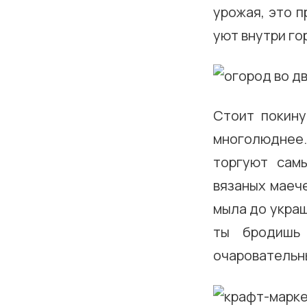
урожая, это 
уют внутри го
Стоит покину
многолюднее.
торгуют сам
вязаных маеч
мыла до укра
ты бродишь 
очаровательн