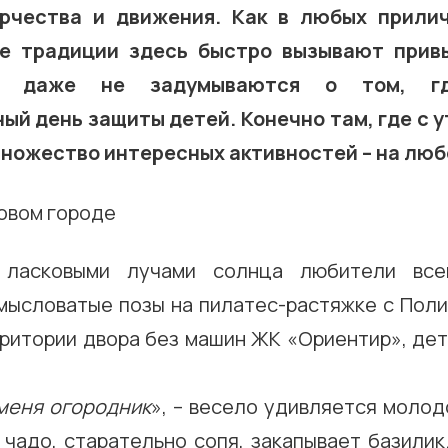
орчества и движения. Как в любых прилич
е традиции здесь быстро вызывают привы
е даже не задумываются о том, гд
й день защиты детей. Конечно там, где с у
ножество интересных активностей – на любо
ласковыми лучами солнца любители все
мысловатые позы на пилатес-растяжке с Поли
рритории двора без машин ЖК «Ориентир», де
 меня огородник
», – весело удивляется молод
о чадо, старательно сопя, закапывает базилик