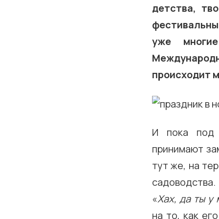
детства, тв
фестивальны
уже многи
Международны
происходит м
И пока под 
принимают за
тут же, на те
садоводства.
«
Хах, да ты у
на то, как ег