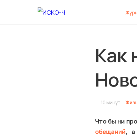
Жур
Как 
Ново
10 минут
Жизн
Что бы ни пр
обещаний
, а