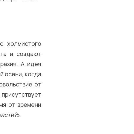
го холмистого
уга и создают
разия. А идея
й осени, когда
овольствие от
 присутствует
емя от времени
расти?
».