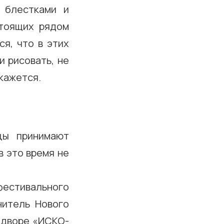
 блестками и
тоящих рядом
я, что в этих
и рисовать, не
 кажется.
цы принимают
в это время не
естивального
нитель Нового
м дворе «ИСКО-