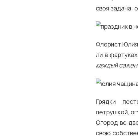
своя задача: о
Флорист Юлия
ли в фартука
каждый сажен
Грядки пост
петрушкой, ог
Огород во дв
свою собствен