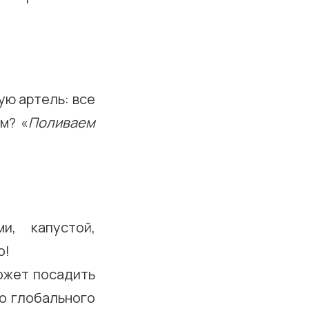
ю артель: все
м? «
Поливаем
и, капустой,
о!
ожет посадить
то глобального