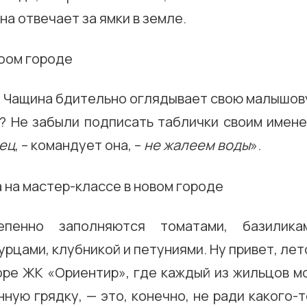
на отвечает за ямки в земле.
 Чащина бдительно оглядывает свою малышову
х? Не забыли подписать таблички своим имене
ец
, – командует она, –
не жалеем воды
».
епенно заполняются томатами, базиликам
урцами, клубникой и петуниями. Ну привет, лет
оре ЖК «Ориентир», где каждый из жильцов м
ную грядку, — это, конечно, не ради какого-