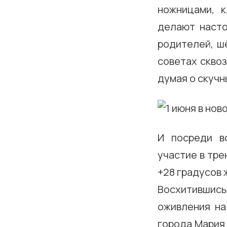
ножницами, 
делают наст
родителей, ш
советах сквоз
думая о скучн
И посреди в
участие в тре
+28 градусов 
Восхитившис
оживления н
города Мария 