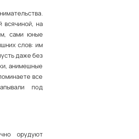
имательства.
й всячиной, на
ем, сами юные
ишних слов: им
пусть даже без
мки, анимешные
споминаете все
капывали под
ично орудуют