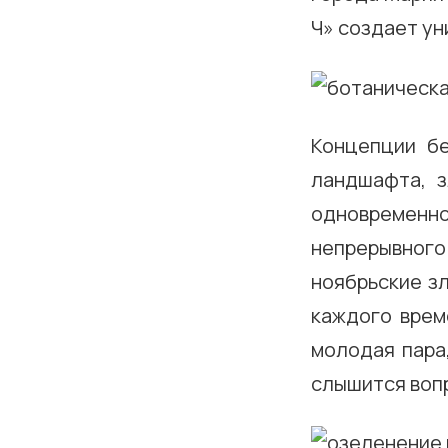
Ч» создает ун
Концепции бе
ландшафта, з
одновременно
непрерывного 
ноябрьские з
каждого врем
молодая пара
слышится вопр