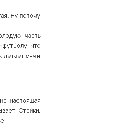
гая. Ну потому
олодую часть
-футболу. Что
к летает мяч и
ьно настоящая
ывает. Стойки,
е.