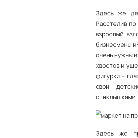
Здесь же де
Расстелив по 
взрослый взг
бизнесмены им
очень нужны и
хвостов и уше
фигурки – гла
свои детски
стёклышками.
Здесь же пр