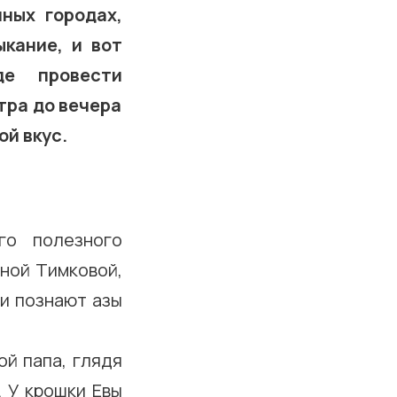
ных городах,
кание, и вот
е провести
тра до вечера
й вкус.
го полезного
ной Тимковой,
ти познают азы
ой папа, глядя
. У крошки Евы