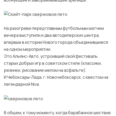
волнующее и завораживающее зрелище.
На разогреве перед главным футбольным матчем
вечера выступили и два автодилерских центра,
впервые в истории Нового города объединившиеся
на одном мероприятии.
Это Альянс-Авто, устроивший свой фестиваль
старых добрых игр в советском стиле (классики,
резинки, рисование мелом на асфальте).
И Чебоксары-Лада, г. Новочебоксарск, с квестом на
легендарной Niva.
В общем, к тому моменту, когда барабанное шествие