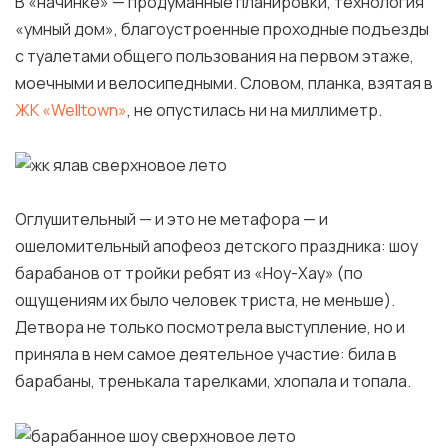
В «начинке» — продуманные планировки, технология
«умный дом», благоустроенные проходные подъезды
с туалетами общего пользования на первом этаже,
моечными и велосипедными. Словом, планка, взятая в
ЖК «Welltown»
, не опустилась ни на миллиметр.
Оглушительный — и это не метафора — и
ошеломительный апофеоз детского праздника: шоу
барабанов от тройки ребят из «Ноу-Хау» (по
ощущениям их было человек триста, не меньше).
Детвора не только посмотрела выступление, но и
приняла в нем самое деятельное участие: била в
барабаны, тренькала тарелками, хлопала и топала.