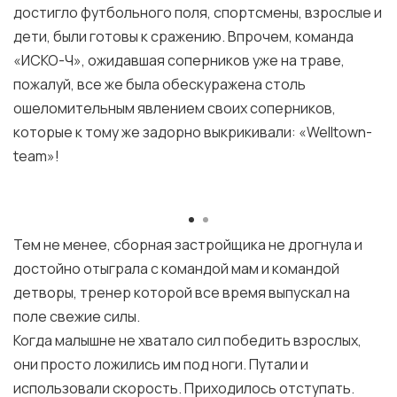
достигло футбольного поля, спортсмены, взрослые и
дети, были готовы к сражению. Впрочем, команда
«ИСКО-Ч», ожидавшая соперников уже на траве,
пожалуй, все же была обескуражена столь
ошеломительным явлением своих соперников,
которые к тому же задорно выкрикивали: «Welltown-
team»!
Тем не менее, сборная застройщика не дрогнула и
достойно отыграла с командой мам и командой
детворы, тренер которой все время выпускал на
поле свежие силы.
Когда малышне не хватало сил победить взрослых,
они просто ложились им под ноги. Путали и
использовали скорость. Приходилось отступать.