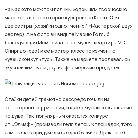
На маркете меж тем полным ходом шли творческие
мастер-классы, которые курировали Катя и Оля —
две сестры (хозяйки одноименной «Мастерской двух
сестер). А на фото вы видите Марию Готлиб
(заведующая Мемориального музея-квартиры М. С.
Спиридонова) и ее мастер-класс по изучению
чувашской культуры. Также на маркете продавались
вкуснейший сыр и другие фермерские продукты.
Стайки детей грамотно рассредоточили на
просторной территории, и каждому нашлось занятие
по душе. Так, популярным оказался конкурс
от «Элмаф» (производителя детских площадок, того
самого, кто придумал и создал бульвар Драконов).