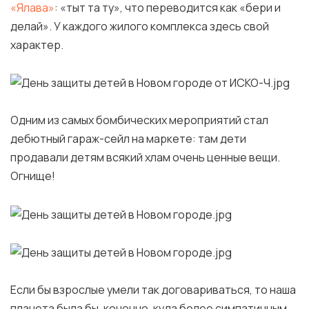
«Ялава»
: «тыт та ту», что переводится как «бери и
делай». У каждого жилого комплекса здесь свой
характер.
Одним из самых бомбических мероприятий стал
дебютный гараж-сейл на маркете: там дети
продавали детям всякий хлам очень ценные вещи.
Огнище!
Если бы взрослые умели так договариваться, то наша
планета была бы, конечно, куда более симпатичным