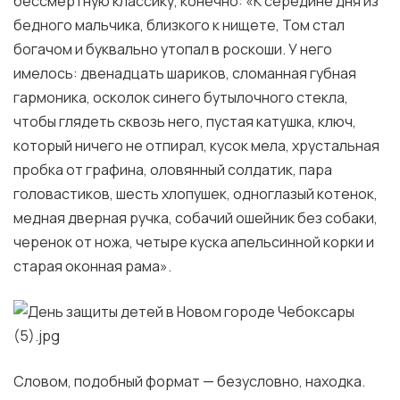
бессмертную классику, конечно: «К середине дня из
бедного мальчика, близкого к нищете, Том стал
богачом и буквально утопал в роскоши. У него
имелось: двенадцать шариков, сломанная губная
гармоника, осколок синего бутылочного стекла,
чтобы глядеть сквозь него, пустая катушка, ключ,
который ничего не отпирал, кусок мела, хрустальная
пробка от графина, оловянный солдатик, пара
головастиков, шесть хлопушек, одноглазый котенок,
медная дверная ручка, собачий ошейник без собаки,
черенок от ножа, четыре куска апельсинной корки и
старая оконная рама».
Словом, подобный формат — безусловно, находка.