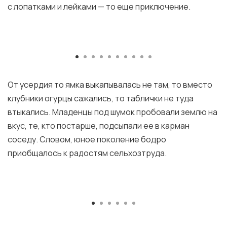
с лопатками и лейками — то еще приключение.
От усердия то ямка выкапывалась не там, то вместо
клубники огурцы сажались, то таблички не туда
втыкались. Младенцы под шумок пробовали землю на
вкус, те, кто постарше, подсыпали ее в карман
соседу. Словом, юное поколение бодро
приобщалось к радостям сельхозтруда.