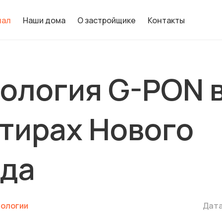
нал
Наши дома
О застройщике
Контакты
ология G-PON 
тирах Нового
ода
ологии
Дата