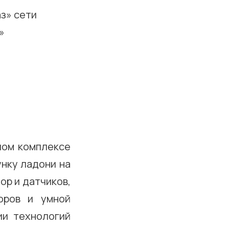
з» сети
»
илом комплексе
унку ладони на
ор и датчиков,
оров и умной
ии технологий