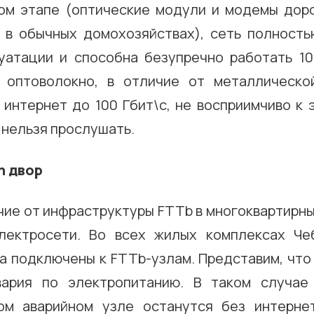
ом этапе (оптические модули и модемы дор
 в обычных домохозяйствах), сеть полность
уатации и способна безупречно работать 10
 оптоволокно, в отличие от металлическо
 интернет до 100 Гбит\с, не восприимчиво к 
 нельзя прослушать.
чие от инфраструктуры FTTb в многоквартирны
лектросети. Во всех жилых комплексах Че
а подключены к FTTb-узлам. Представим, что
вария по электропитанию. В таком случае
ом аварийном узле останутся без интерне