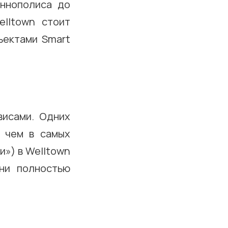
Иннополиса до
lltown стоит
ъектами Smart
висами. Одних
, чем в самых
и») в Welltown
ни полностью