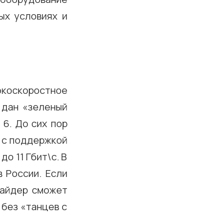
рых условиях и
окоскоростное
 дан «зеленый
 6. До сих пор
 с поддержкой
до 11 Гбит\с. В
 России. Если
вайдер сможет
без «танцев с