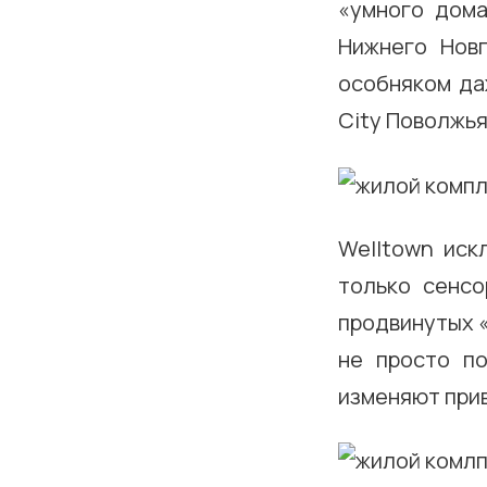
«умного дома
Нижнего Нов
особняком да
City Поволжья
Welltown иск
только сенсо
продвинутых «
не просто п
изменяют при