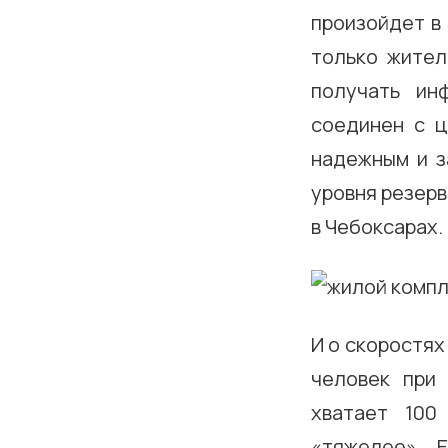
произойдет в 
только жител
получать ин
соединен с ц
надежным и з
уровня резерв
в Чебоксарах.
И о скоростях
человек при
хватает 100
«тяжелее». 