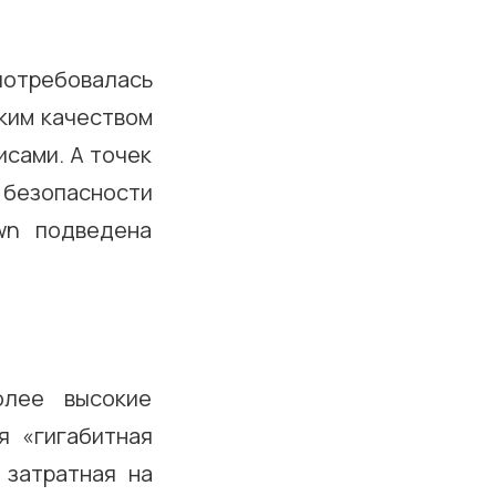
потребовалась
ким качеством
исами. А точек
у безопасности
wn подведена
олее высокие
я «гигабитная
 затратная на