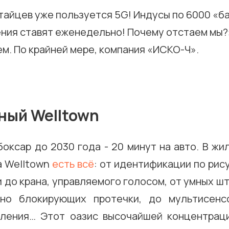
айцев уже пользуется 5G! Индусы по 6000 «ба
ения ставят еженедельно! Почему отстаем мы?
ем. По крайней мере, компания «ИСКО-Ч».
ный Welltown
оксар до 2030 года - 20 минут на авто. В ж
а Welltown
есть всё
: от идентификации по рис
 до крана, управляемого голосом, от умных шт
ьно блокирующих протечки, до мультисенс
ления… Этот оазис высочайшей концентрац