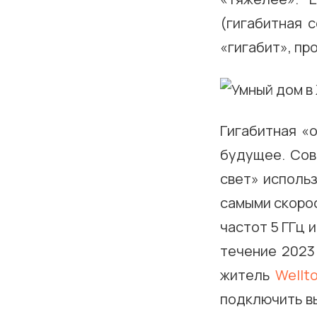
(гигабитная с
«гигабит», пр
Гигабитная «
будущее. Сов
свет» использ
самыми скоро
частот 5 ГГц и
течение 2023
житель
Wellt
подключить в