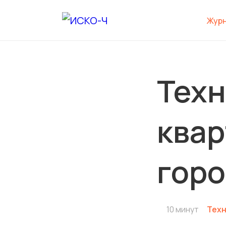
Жур
Техн
квар
гор
10 минут
Техн