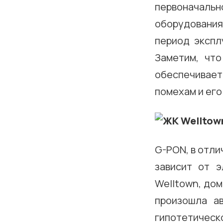
первоначальн
оборудования
период экспл
Заметим, что
обеспечивает
помехам и его
G-PON, в отли
зависит от э
Welltown, дом
произошла а
гипотетическ