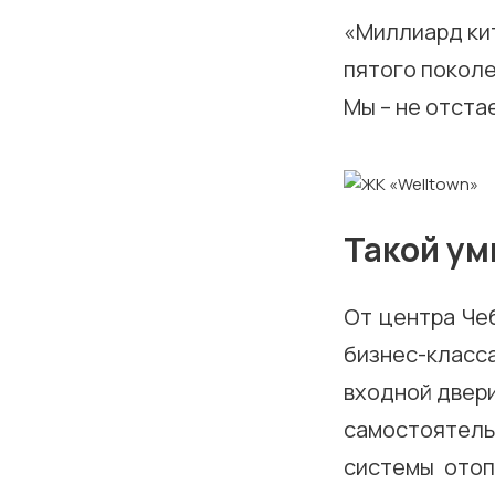
«Миллиард кит
пятого покол
Мы – не отста
Такой ум
От центра Чеб
бизнес-класс
входной двери
самостоятел
системы отоп