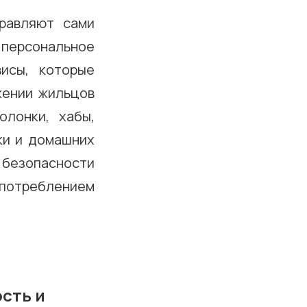
правляют сами
персональное
исы, которые
жении жильцов
олонки, хабы,
ки и домашних
безопасности
опотреблением
сть и