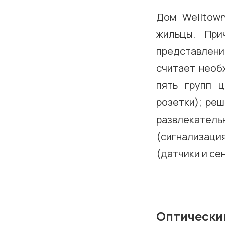
Дом Welltown
жильцы. При
представлен
считает необ
пять групп ц
розетки); ре
развлекател
(сигнализаци
(датчики и се
Оптический