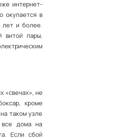
оже интернет-
ю окупается в
 лет и более.
й витой пары,
электрическим
х «свечах», не
боксар, кроме
 на таком узле
 все дома на
та. Если сбой