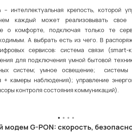
 – интеллектуальная крепость, которой у
чем каждый может реализовывать свое 
ие о комфорте, подключая только те серв
ходимым. А выбрать есть из чего. В распоря
ифровых сервисов: система связи (smart-к
шения для подключения умной бытовой техни
ьных систем; умное освещение; системы 
я + камеры наблюдения); управление энерг
нсоры контроля состояния коммуникаций).
 модем G-PON: скорость, безопасно