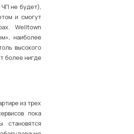
 ЧП не будет),
етом и смогут
ах. Welltown
ом», наиболее
толь высокого
ет более нигде
артире из трех
ервисов пока
ы становятся
оборудование