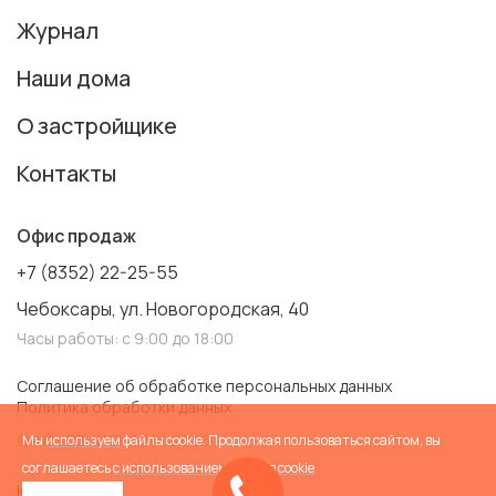
Журнал
Наши дома
О застройщике
Контакты
Офис продаж
+7 (8352) 22-25-55
Чебоксары, ул. Новогородская, 40
Часы работы: с 9:00 до 18:00
Соглашение об обработке персональных данных
Политика обработки данных
© АО «СЗ «ИСКО-Ч». 2026
Мы
используем
файлы cookie. Продолжая пользоваться сайтом, вы
соглашаетесь
с использованием файлов cookie
Карта сайта