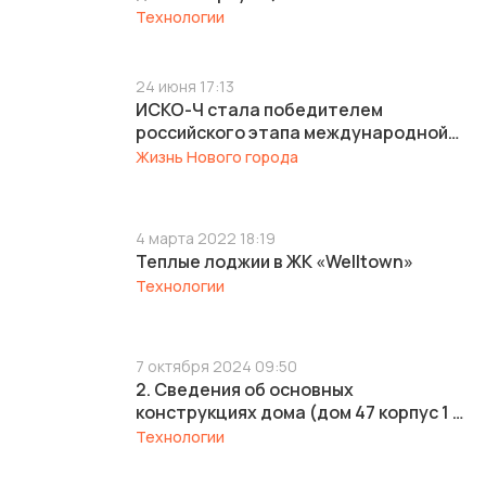
Технологии
24 июня 17:13
ИСКО-Ч стала победителем
российского этапа международной
архитектурной премии REPA 2026
Жизнь Нового города
сразу в двух номинациях
4 марта 2022 18:19
Теплые лоджии в ЖК «Welltown»
Технологии
7 октября 2024 09:50
2. Сведения об основных
конструкциях дома (дом 47 корпус 1 и
дом 47 корпус 3)
Технологии