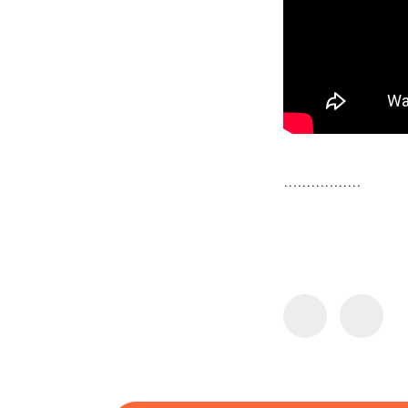
.................