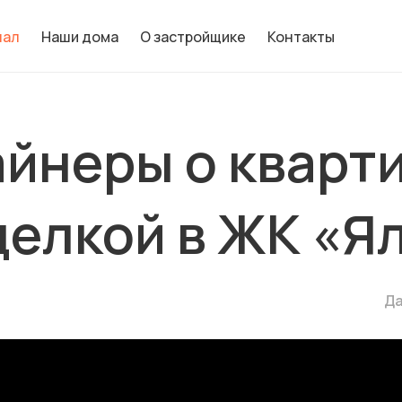
нал
Наши дома
О застройщике
Контакты
йнеры о кварт
делкой в ЖК «Я
Да