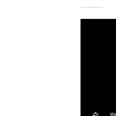
.................