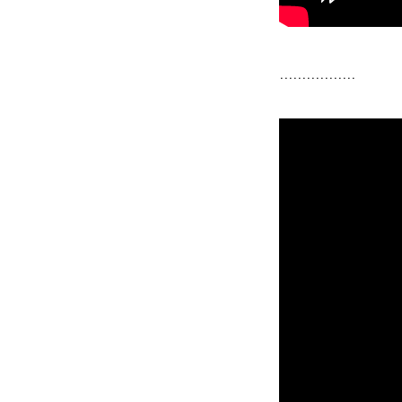
.................