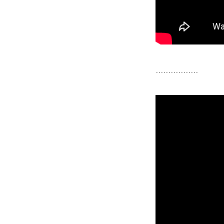
.................