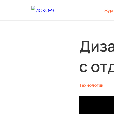
Жур
Диза
с от
Технологии