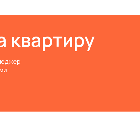
а квартиру
неджер
ами