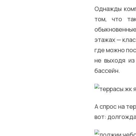
Однажды ком
том, что та
обыкновенные 
этажах — клас
где можно пос
не выходя из
бассейн.
А спрос на те
вот: долгожда