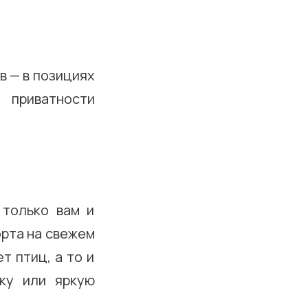
в — в позициях
 приватности
 только вам и
орта на свежем
т птиц, а то и
ку или яркую