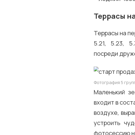
Террасы на
Террасы на пе
5.21, 5.23,
посреди друж
Фотография 5 группы 
Маленький зе
входит в сост
воздухе, выра
устроить чу
фотосессию на