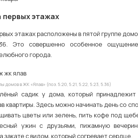
 первых этажах
рвых этажах расположены в пятой группе домо
 5.36. Это совершенно особенное ощущение
елюбного города.
домов в ЖК «Ялав» (поз. 5.20, 5.21, 5.22, 5.23, 5.36)
лёный садик у дома, который принадлежит
ав квартиры. Здесь можно начинать день со сп
щивать цветы или зелень, пить кофе под щебе
десный ужин с друзьями, пижамную вечерин
 закате с видом, который согревает сердце.