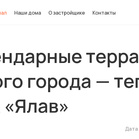
нал
Наши дома
О застройщике
Контакты
ендарные терр
го города — те
 «Ялав»
Дата 