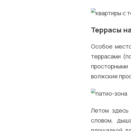
Террасы на
Особое место
террасами (по
просторными
волжские прос
Летом здесь 
словом, дыш
площадкой дл