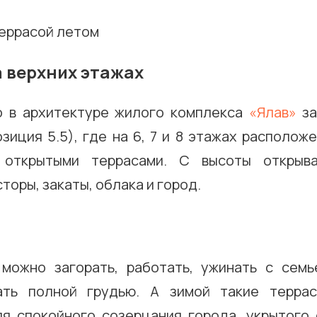
 верхних этажах
 в архитектуре жилого комплекса
«Ялав»
за
зиция 5.5), где на 6, 7 и 8 этажах располож
 открытыми террасами. С высоты открыв
торы, закаты, облака и город.
можно загорать, работать, ужинать с семь
ать полной грудью. А зимой такие террас
я спокойного созерцания города, укрытого 