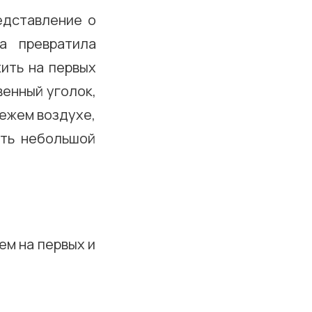
едставление о
а превратила
жить на первых
венный уголок,
вежем воздухе,
ить небольшой
ем на первых и