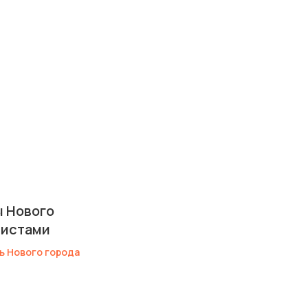
ы Нового
листами
ь Нового города