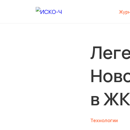
Жур
Лег
Ново
в ЖК
Технологии