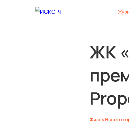
Жур
ЖК «
прем
Prop
Жизнь Нового го