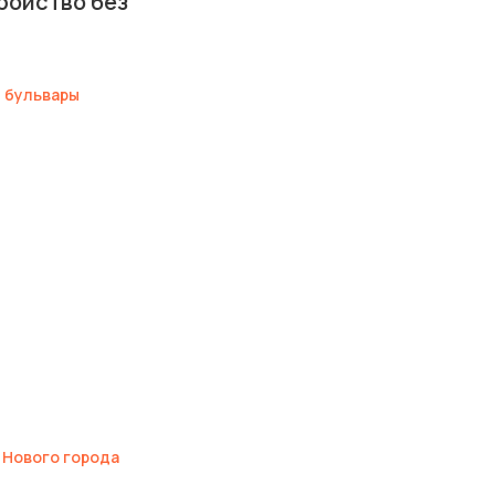
ройство без
 бульвары
я
 Нового города