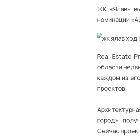
ЖК «Ялав» вы
номинации «А
Real Estate 
области недви
каждом из его
проектов.
Архитектур
город» получ
Сейчас проект