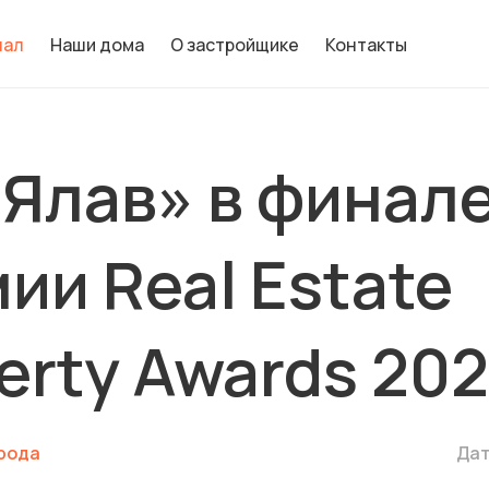
нал
Наши дома
О застройщике
Контакты
Ялав» в финал
ии Real Estate
erty Awards 20
рода
Дат