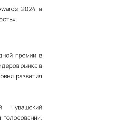
Awards 2024 в
ость».
дной премии в
идеров рынка в
ровня развития
й чувашский
-голосовании.