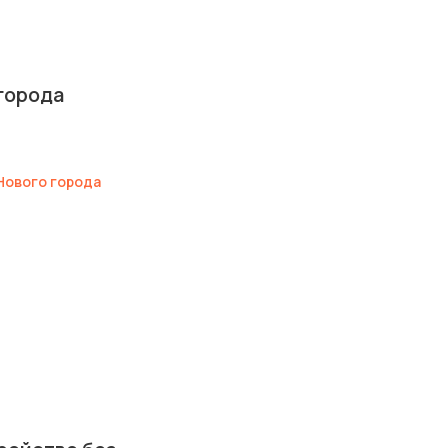
города
Нового города