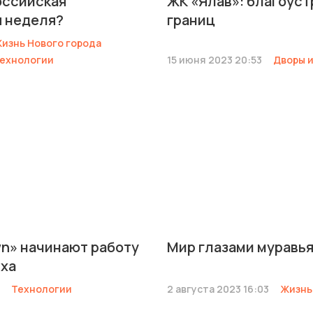
оссийская
ЖК «Ялав»: благоуст
 неделя?
границ
изнь Нового города
ехнологии
15 июня 2023 20:53
Дворы и
wn» начинают работу
Мир глазами муравь
ха
Технологии
2 августа 2023 16:03
Жизнь