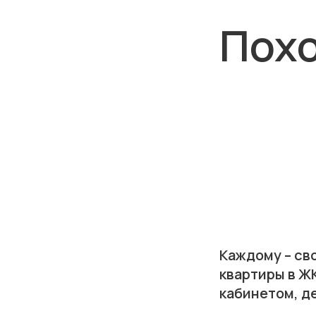
Похо
Каждому – св
квартиры в ЖК
кабинетом, д
мастер-спал