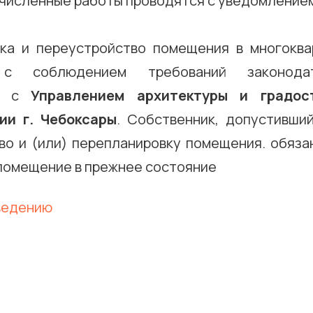
численные работы проводятся с уведомление
ка и переустройство помещения в многокв
 с соблюдением требований законода
ию с
Управлением архитектуры и градос
ии г. Чебоксары
. Собственник, допустивши
во и (или) перепланировку помещения. обязан
 помещение в прежнее состояние
введению