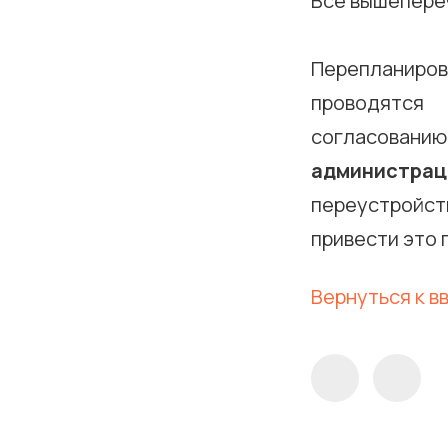
Все вышепере
Перепланиров
проводятся
согласован
администрац
переустройст
привести это
Вернуться к 