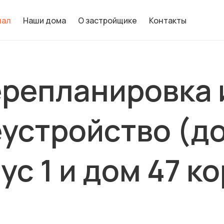
нал
Наши дома
О застройщике
Контакты
ерепланировка 
устройство (до
ус 1 и дом 47 к