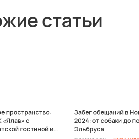
жие статьи
ое пространство:
Забег обещаний в Но
 «Ялав» с
2024: от собаки до п
етской гостиной и
Эльбруса
ьней