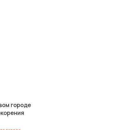
вом городе
окорения