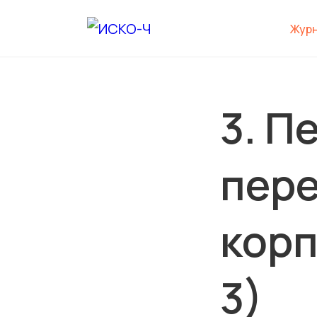
Жур
3. П
пере
корп
3)