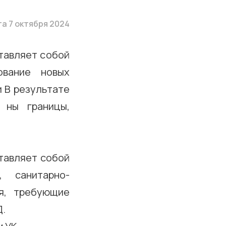
а 7 октября 2024
тавляет собой
ование новых
 В результате
 ны границы,
тавляет собой
, санитарно-
ия, требующие
Д.