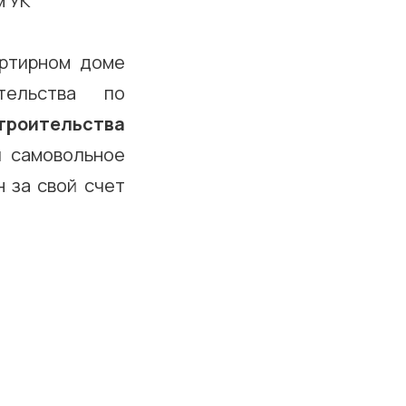
м УК
артирном доме
тельства по
троительства
й самовольное
 за свой счет