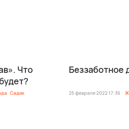
ав». Что
Беззаботное д
 будет?
ода
Садик
25 февраля 2022 17:36
Ж