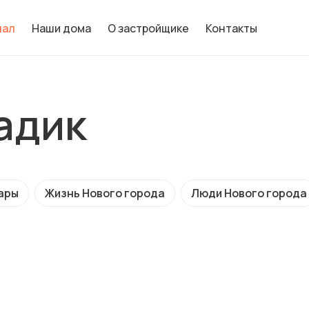
нал
Наши дома
О застройщике
Контакты
адик
ары
Жизнь Нового города
Люди Нового города