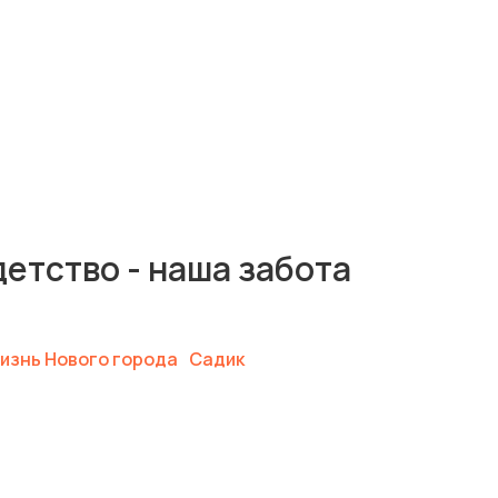
етство - наша забота
изнь Нового города
Садик