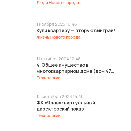
Люди Нового города
1 ноября 2025 16:46
Купи квартиру — вторую выиграй!
Жизнь Нового города
11 октября 2024 12:48
4. Общее имущество в
многоквартирном доме (дом 47
корпус 1 и дом 47 корпус 3)
Технологии
15 сентября 2023 14:40
ЖК «Ялав»: виртуальный
директорский показ
Технологии