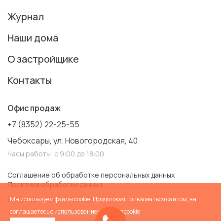
Журнал
Наши дома
О застройщике
Контакты
Офис продаж
+7 (8352) 22-25-55
Чебоксары, ул. Новогородская, 40
Часы работы: с 9:00 до 18:00
Соглашение об обработке персональных данных
Политика обработки данных
© АО «СЗ «ИСКО-Ч». 2026
Мы
используем
файлы cookie. Продолжая пользоваться сайтом, вы
соглашаетесь
с использованием файлов cookie