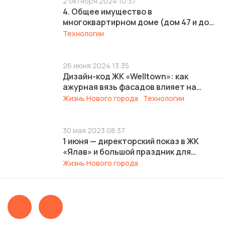
2 октября 2024 10:37
4. Общее имущество в
многоквартирном доме (дом 47 и дом
47 корпус 2)
Технологии
26 июня 2024 13:35
Дизайн-код ЖК «Welltown»: как
ажурная вязь фасадов влияет на
безопасность микрорайона
Жизнь Нового города
Технологии
30 мая 2023 08:37
1 июня — директорский показ в ЖК
«Ялав» и большой праздник для
жителей
Жизнь Нового города